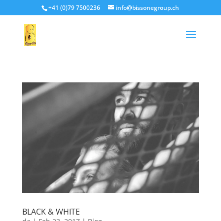
+41 (0)79 7500236
info@bissonegroup.ch
BLACK & WHITE