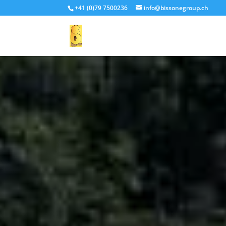
+41 (0)79 7500236
info@bissonegroup.ch